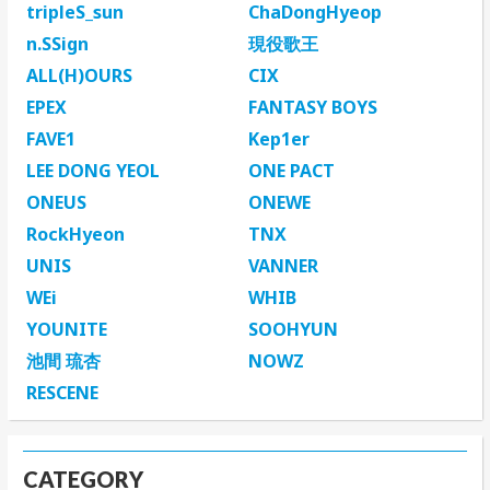
tripleS_sun
ChaDongHyeop
n.SSign
現役歌王
ALL(H)OURS
CIX
EPEX
FANTASY BOYS
FAVE1
Kep1er
LEE DONG YEOL
ONE PACT
ONEUS
ONEWE
RockHyeon
TNX
UNIS
VANNER
WEi
WHIB
YOUNITE
SOOHYUN
池間 琉杏
NOWZ
RESCENE
CATEGORY