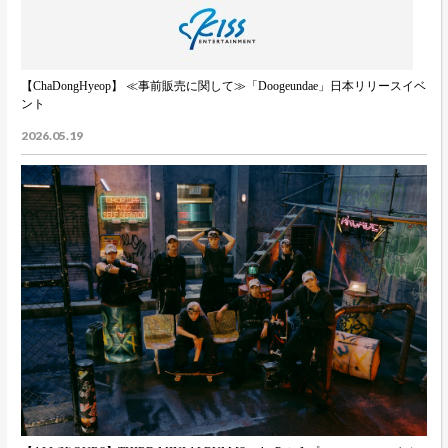
【ChaDongHyeop】 ≪事前販売に関して≫「Doogeundae」日本リリースイベ
ント
2026.05.19