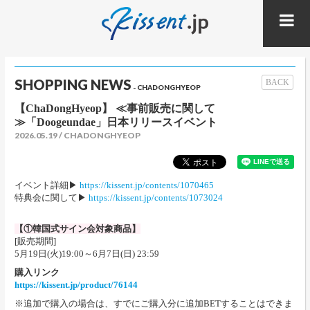
SHOPPING NEWS
BACK
- CHADONGHYEOP
【ChaDongHyeop】 ≪事前販売に関して
≫「Doogeundae」日本リリースイベント
2026.05.19
CHADONGHYEOP
イベント詳細▶
https://kissent.jp/contents/1070465
特典会に関して▶
https://kissent.jp/contents/1073024
【①韓国式サイン会対象商品】
[販売期間]
5月19日(火)19:00～6月7日(日) 23:59
購入リンク
https://kissent.jp/product/76144
※追加で購入の場合は、すでにご購入分に追加BETすることはできま