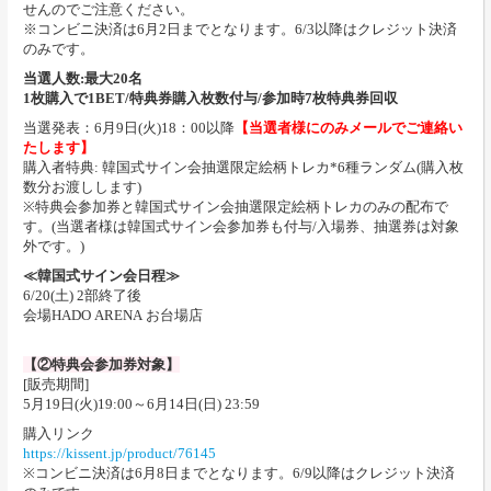
せんのでご注意ください。
※コンビニ決済は6月2日までとなります。6/3以降はクレジット決済
のみです。
当選人数:最大20名
1枚購入で1BET/特典券購入枚数付与/参加時7枚特典券回収
当選発表：6月9日(火)18：00以降
【当選者様にのみメールでご連絡い
たします】
購入者特典: 韓国式サイン会抽選限定絵柄トレカ*6種ランダム(購入枚
数分お渡しします)
※特典会参加券と韓国式サイン会抽選限定絵柄トレカのみの配布で
す。(当選者様は韓国式サイン会参加券も付与/入場券、抽選券は対象
外です。)
≪韓国式サイン会日程≫
6/20(土) 2部終了後
会場HADO ARENA お台場店
【②特典会参加券対象】
[販売期間]
5月19日(火)19:00～6月14日(日) 23:59
購入リンク
https://kissent.jp/product/76145
※コンビニ決済は6月8日までとなります。6/9以降はクレジット決済