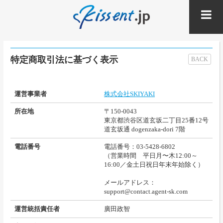
特定商取引法に基づく表示
BACK
運営事業者
株式会社SKIYAKI
所在地
〒150-0043
東京都渋谷区道玄坂二丁目25番12号
道玄坂通 dogenzaka-dori 7階
電話番号
電話番号：03-5428-6802
（営業時間 平日月〜木12:00～
16:00／金土日祝日年末年始除く）
メールアドレス：
support@contact.agent-sk.com
運営統括責任者
廣田政智