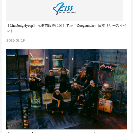
【ChaDongHyeop】 ≪事前販売に関して≫「Doogeundae」日本リリースイベ
ント
2026.05.19