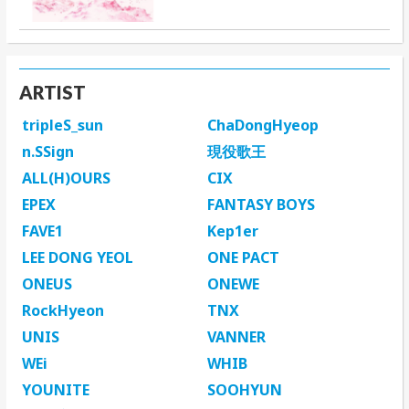
ARTIST
tripleS_sun
ChaDongHyeop
n.SSign
現役歌王
ALL(H)OURS
CIX
EPEX
FANTASY BOYS
FAVE1
Kep1er
LEE DONG YEOL
ONE PACT
ONEUS
ONEWE
RockHyeon
TNX
UNIS
VANNER
WEi
WHIB
YOUNITE
SOOHYUN