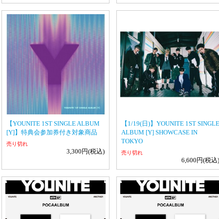
【YOUNITE 1ST SINGLE ALBUM
【1/19(日)】YOUNITE 1ST SINGL
[Y]】特典会参加券付き対象商品
ALBUM [Y] SHOWCASE IN
TOKYO
売り切れ
3,300円(税込)
売り切れ
6,600円(税込