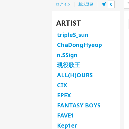
ログイン
新規登録
0
ARTIST
tripleS_sun
ChaDongHyeop
n.SSign
現役歌王
ALL(H)OURS
CIX
EPEX
FANTASY BOYS
FAVE1
Kep1er