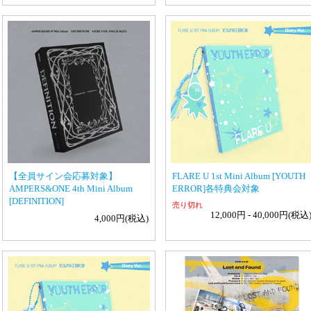
【全員サイン会応募対象】
FLARE U 1st Mini Album [YOUTH
AMPERS&ONE 4th Mini Album
ERROR]各特典会対象
[DEFINITION]
売り切れ
12,000円 - 40,000円(税込
4,000円(税込)