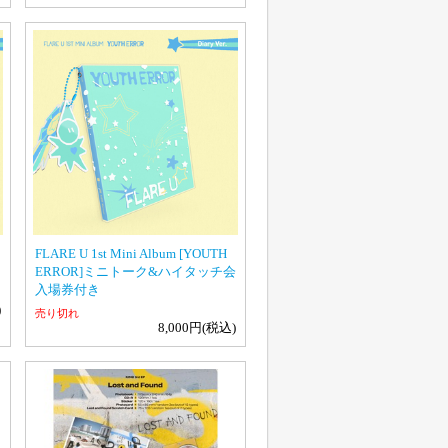
FLARE U 1st Mini Album [YOUTH
ERROR]ミニトーク&ハイタッチ会
入場券付き
)
売り切れ
8,000円(税込)