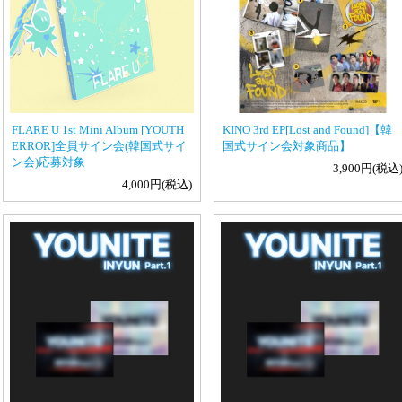
FLARE U 1st Mini Album [YOUTH
KINO 3rd EP[Lost and Found]【韓
ERROR]全員サイン会(韓国式サイ
国式サイン会対象商品】
ン会)応募対象
3,900円(税込
4,000円(税込)