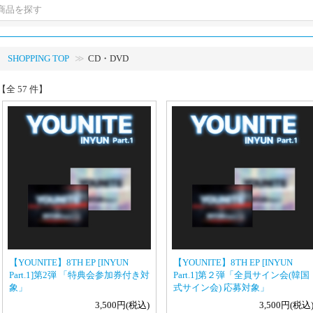
SHOPPING TOP
CD・DVD
【全 57 件】
【YOUNITE】8TH EP [INYUN
【YOUNITE】8TH EP [INYUN
Part.1]第2弾 「特典会参加券付き対
Part.1]第２弾「全員サイン会(韓国
象」
式サイン会) 応募対象」
3,500円(税込)
3,500円(税込