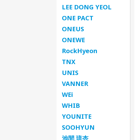
LEE DONG YEOL
ONE PACT
ONEUS
ONEWE
RockHyeon
TNX
UNIS
VANNER
WEi
WHIB
YOUNITE
SOOHYUN
池間 琉杏