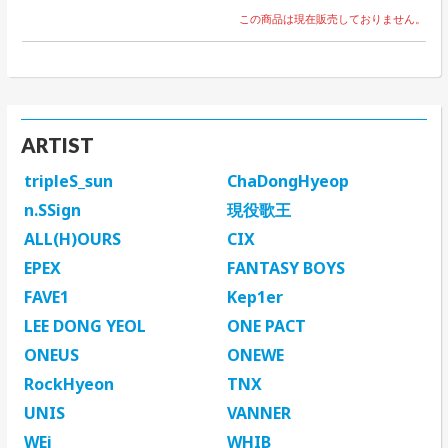
この商品は現在販売しておりません。
ARTIST
tripleS_sun
ChaDongHyeop
n.SSign
現役歌王
ALL(H)OURS
CIX
EPEX
FANTASY BOYS
FAVE1
Kep1er
LEE DONG YEOL
ONE PACT
ONEUS
ONEWE
RockHyeon
TNX
UNIS
VANNER
WEi
WHIB