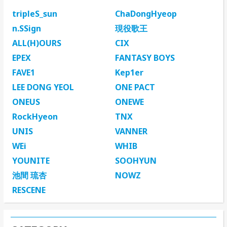
tripleS_sun
ChaDongHyeop
n.SSign
現役歌王
ALL(H)OURS
CIX
EPEX
FANTASY BOYS
FAVE1
Kep1er
LEE DONG YEOL
ONE PACT
ONEUS
ONEWE
RockHyeon
TNX
UNIS
VANNER
WEi
WHIB
YOUNITE
SOOHYUN
池間 琉杏
NOWZ
RESCENE