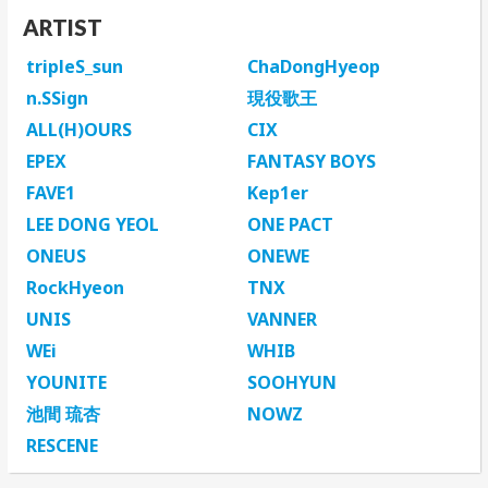
ARTIST
tripleS_sun
ChaDongHyeop
n.SSign
現役歌王
ALL(H)OURS
CIX
EPEX
FANTASY BOYS
FAVE1
Kep1er
LEE DONG YEOL
ONE PACT
ONEUS
ONEWE
RockHyeon
TNX
UNIS
VANNER
WEi
WHIB
YOUNITE
SOOHYUN
池間 琉杏
NOWZ
RESCENE