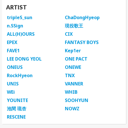
ARTIST
tripleS_sun
ChaDongHyeop
n.SSign
現役歌王
ALL(H)OURS
CIX
EPEX
FANTASY BOYS
FAVE1
Kep1er
LEE DONG YEOL
ONE PACT
ONEUS
ONEWE
RockHyeon
TNX
UNIS
VANNER
WEi
WHIB
YOUNITE
SOOHYUN
池間 琉杏
NOWZ
RESCENE