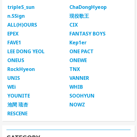
tripleS_sun
ChaDongHyeop
n.SSign
現役歌王
ALL(H)OURS
CIX
EPEX
FANTASY BOYS
FAVE1
Kep1er
LEE DONG YEOL
ONE PACT
ONEUS
ONEWE
RockHyeon
TNX
UNIS
VANNER
WEi
WHIB
YOUNITE
SOOHYUN
池間 琉杏
NOWZ
RESCENE