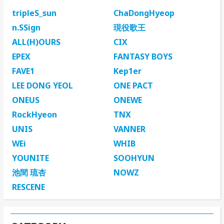
tripleS_sun
ChaDongHyeop
n.SSign
現役歌王
ALL(H)OURS
CIX
EPEX
FANTASY BOYS
FAVE1
Kep1er
LEE DONG YEOL
ONE PACT
ONEUS
ONEWE
RockHyeon
TNX
UNIS
VANNER
WEi
WHIB
YOUNITE
SOOHYUN
池間 琉杏
NOWZ
RESCENE