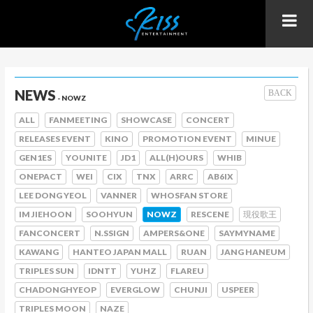
NEWS
BACK
- NOWZ
ALL
FANMEETING
SHOWCASE
CONCERT
RELEASES EVENT
KINO
PROMOTION EVENT
MINUE
GEN1ES
YOUNITE
JD1
ALL(H)OURS
WHIB
ONEPACT
WEI
CIX
TNX
ARRC
AB6IX
LEE DONG YEOL
VANNER
WHOSFAN STORE
IM JIEHOON
SOOHYUN
NOWZ
RESCENE
現役歌王
FANCONCERT
N.SSIGN
AMPERS&ONE
SAYMYNAME
KAWANG
HANTEO JAPAN MALL
RUAN
JANG HANEUM
TRIPLES SUN
IDNTT
YUHZ
FLAREU
CHADONGHYEOP
EVERGLOW
CHUNJI
USPEER
TRIPLES MOON
NAZE