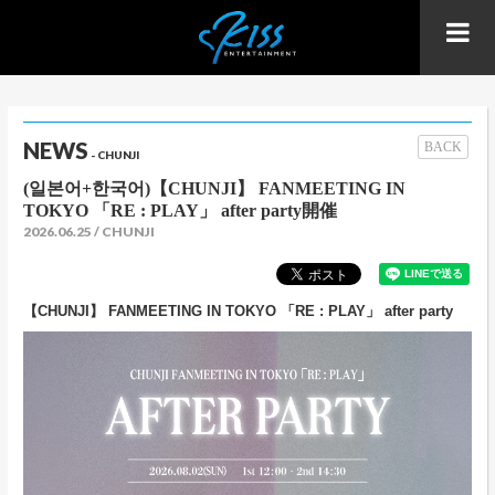
NEWS
BACK
- CHUNJI
(일본어+한국어)【CHUNJI】 FANMEETING IN
TOKYO 「RE : PLAY」 after party開催
2026.06.25
CHUNJI
【CHUNJI】 FANMEETING IN TOKYO 「RE : PLAY」 after party