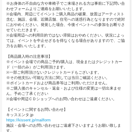
※お身体の不自由な方や車椅子でご来場される方は事前に下記問い合
わせフォームよりご連絡をお願いいたします。
※会場内、周辺にてイベントご購入商品の破棄、放置はアーティスト
含む、施設、会場、近隣店舗、住宅への迷惑行為となりますので絶対
におやめください。発覚した場合、今後イベントへの参加をお断りさ
せていただきます。
※会場周辺への利用目的ではない滞留はおやめください。状況によっ
ては、イベントを中止せざるを得なくなる場合がありますので、ご協
力をお願いいたします。
【商品購入時の注意事項】
※イベント会場での商品ご予約/購入は、現金またはクレジットカー
ド（一括のみ）がご利用頂けます。
※一部ご利用頂けないクレジットカードもございます。
※その他支払い可能な方法に関しては当日ご確認ください。
※ポイントカードおよび商品券等はご利用いただけません。
※ご購入後のキャンセル・返金・および仕様の変更は一切出来ませ
ん。予めご了承ください
※会場や周辺ＣＤショップへのお問い合わせはご遠慮ください。
【イベントに関するお問い合わせ】
キッスエンタ.jp
https://kissent.jp/mailform
施設・会場へのお問い合わせはご遠慮下さいますようお願い致しま
す。