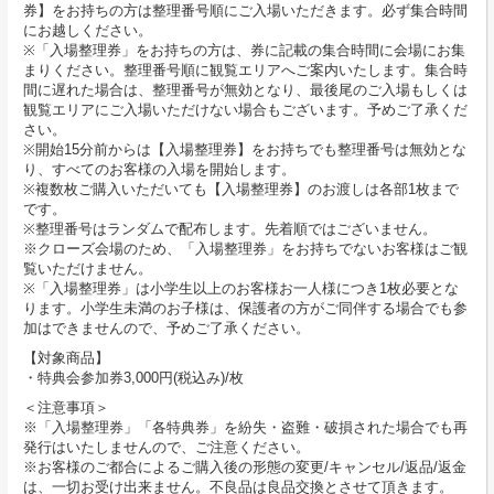
券】をお持ちの方は整理番号順にご入場いただきます。必ず集合時間
にお越しください。
※「入場整理券」をお持ちの方は、券に記載の集合時間に会場にお集
まりください。整理番号順に観覧エリアへご案内いたします。集合時
間に遅れた場合は、整理番号が無効となり、最後尾のご⼊場もしくは
観覧エリアにご⼊場いただけない場合もございます。予めご了承くだ
さい。
※開始15分前からは【入場整理券】をお持ちでも整理番号は無効とな
り、すべてのお客様の入場を開始します。
※複数枚ご購入いただいても【入場整理券】のお渡しは各部1枚まで
です。
※整理番号はランダムで配布します。先着順ではございません。
※クローズ会場のため、「入場整理券」をお持ちでないお客様はご観
覧いただけません。
※「入場整理券」は小学生以上のお客様お一人様につき1枚必要とな
ります。小学生未満のお子様は、保護者の方がご同伴する場合でも参
加はできませんので、予めご了承ください。
【対象商品】
・特典会参加券3,000円(税込み)/枚
＜注意事項＞
※「入場整理券」「各特典券」を紛失・盗難・破損された場合でも再
発⾏はいたしませんので、ご注意ください。
※お客様のご都合によるご購入後の形態の変更/キャンセル/返品/返金
は、一切お受け出来ません。不良品は良品交換とさせて頂きます。