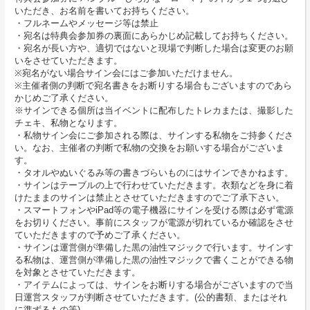
いただき、お名前を書いてお持ちください。
・フルネームやメッセージ等は禁止
・宛名は特典会参加券の裏面にあらかじめ記載してお持ちください。
・宛名が長い方や、適切ではないと現場で判断した場合は変更のお願
いをさせていただきます。
※宛名がない場合サイン会にはご参加いただけません。
※主催者側の判断で宛名書きをお断りする場合もございますのであら
かじめご了承ください。
※サインできる個所は当イベントに配布したトレカまたは、撮影した
チェキ、私物となります。
・私物サイン会にご参加される際は、サインする私物をご持参くださ
い。なお、主催者の判断で私物の交換をお願いする場合がございま
す。
・タオルやぬいぐるみ等の書きづらいものにはサインできかねます。
・サインはテーブルの上で行わせていただきます。衣類などを身に着
けたままのサインは禁止とさせていただきますのでご了承下さい。
・スマートフォンやiPad等の電子機器にサインを受ける際は必ず電源
をお切りください。事前にスタッフが電源が切れているか確認をさせ
ていただきますので予めご了承ください。
・サインは運営側が準備した黒の油性マジックで行います。サインす
る私物は、運営側が準備した黒の油性マジックで書くことができる物
を対象とさせていただきます。
・アイテムによっては、サインをお断りする場合がございますので当
日運営スタッフが判断させていただきます。(公的書類、またはそれ
に準ずるもの等)