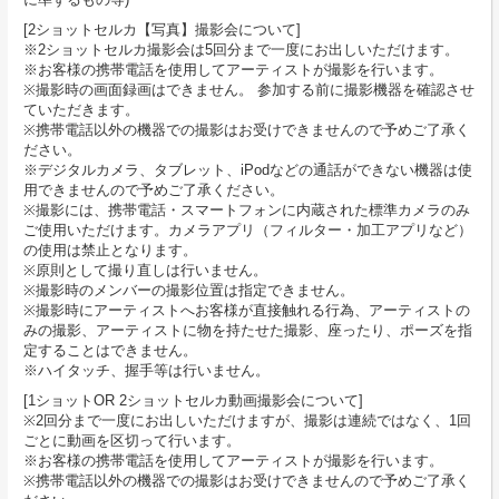
[2ショットセルカ【写真】撮影会について]
※2ショットセルカ撮影会は5回分まで一度にお出しいただけます。
※お客様の携帯電話を使用してアーティストが撮影を行います。
※撮影時の画面録画はできません。 参加する前に撮影機器を確認させ
ていただきます。
※携帯電話以外の機器での撮影はお受けできませんので予めご了承く
ださい。
※デジタルカメラ、タブレット、iPodなどの通話ができない機器は使
用できませんので予めご了承ください。
※撮影には、携帯電話・スマートフォンに内蔵された標準カメラのみ
ご使用いただけます。カメラアプリ（フィルター・加工アプリなど）
の使用は禁止となります。
※原則として撮り直しは行いません。
※撮影時のメンバーの撮影位置は指定できません。
※撮影時にアーティストへお客様が直接触れる行為、アーティストの
みの撮影、アーティストに物を持たせた撮影、座ったり、ポーズを指
定することはできません。
※ハイタッチ、握手等は行いません。
[1ショットOR 2ショットセルカ動画撮影会について]
※2回分まで一度にお出しいただけますが、撮影は連続ではなく、1回
ごとに動画を区切って行います。
※お客様の携帯電話を使用してアーティストが撮影を行います。
※携帯電話以外の機器での撮影はお受けできませんので予めご了承く