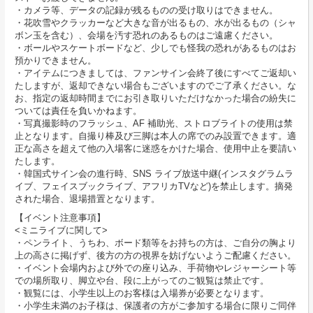
・カメラ等、データの記録が残るものの受け取りはできません。
・花吹雪やクラッカーなど大きな音が出るもの、水が出るもの（シャ
ボン玉を含む）、会場を汚す恐れのあるものはご遠慮ください。
・ボールやスケートボードなど、少しでも怪我の恐れがあるものはお
預かりできません。
・アイテムにつきましては、ファンサイン会終了後にすべてご返却い
たしますが、返却できない場合もございますのでご了承ください。な
お、指定の返却時間までにお引き取りいただけなかった場合の紛失に
ついては責任を負いかねます。
・写真撮影時のフラッシュ、AF 補助光、ストロブライトの使用は禁
止となります。自撮り棒及び三脚は本人の席でのみ設置できます。適
正な高さを超えて他の入場客に迷惑をかけた場合、使用中止を要請い
たします。
・韓国式サイン会の進行時、SNS ライブ放送中継(インスタグラムラ
イブ、フェイスブックライブ、アフリカTVなど)を禁止します。摘発
された場合、退場措置となります。
【イベント注意事項】
<ミニライブに関して>
・ペンライト、うちわ、ボード類等をお持ちの方は、ご自分の胸より
上の高さに掲げず、後方の方の視界を妨げないようご配慮ください。
・イベント会場内および外での座り込み、手荷物やレジャーシート等
での場所取り、脚立や台、段に上がってのご観覧は禁止です。
・観覧には、小学生以上のお客様は入場券が必要となります。
・小学生未満のお子様は、保護者の方がご参加する場合に限りご同伴