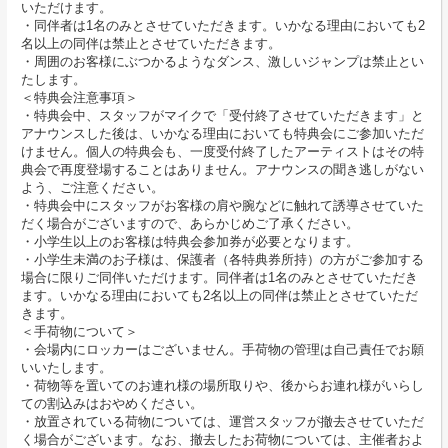
いただけます。
・同伴者は1名のみとさせていただきます。いかなる理由においても2
名以上の同伴は禁止とさせていただきます。
・周囲のお客様にぶつかるようなダンス、激しいジャンプは禁止とい
たします。
＜特典会注意事項＞
・特典会中、スタッフがマイクで「受付終了させていただきます」と
アナウンスした後は、いかなる理由においても特典会にご参加いただ
けません。個人の特典会も、一度受付終了したアーティストはその特
典会で再度登場することはありません。アナウンスの聞き逃しがない
よう、ご注意ください。
・特典会中にスタッフがお客様の肩や腕などに触れて誘導させていた
だく場合がございますので、あらかじめご了承ください。
・小学生以上のお客様は特典会参加券が必要となります。
・小学生未満のお子様は、保護者（各特典券所持）の方がご参加する
場合に限りご同伴いただけます。同伴者は1名のみとさせていただき
ます。いかなる理由においても2名以上の同伴は禁止とさせていただ
きます。
＜手荷物について＞
・会場内にロッカーはございません。手荷物の管理は自己責任でお願
いいたします。
・荷物等を置いてのお連れ様の場所取りや、後からお連れ様がいらし
ての割込みはおやめください。
・放置されている荷物については、運営スタッフが撤去させていただ
く場合がございます。なお、撤去したお荷物については、主催者およ