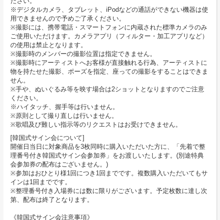
ださい。
※デジタルカメラ、タブレット、iPodなどの通話ができない機器は使
用できませんので予めご了承ください。
※撮影には、携帯電話・スマートフォンに内蔵された標準カメラのみ
ご使用いただけます。カメラアプリ（フィルター・加工アプリなど）
の使用は禁止となります。
※撮影時のメンバーの撮影位置は指定できません。
※撮影時にアーティストへお客様が直接触れる行為、アーティストに
物を持たせた撮影、ポーズを指定、座っての撮影をすることはできま
せん。
※手や、ぬいぐるみ等を映す場合は2ショットとなりますのでご注意
ください。
※ハイタッチ、握手等は行いません。
※原則として撮り直しは行いません。
※歌唱及び難しい指示等のリクエストはお受けできません。
[韓国式サイン会について]
開催日当日に対象商品を3枚同時に購入いただいた方に、「先着で整
理番号付き韓国式サイン会参加券」をお渡しいたします。(別途特典
会参加券の配布はございません。)
※参加はおひとり様1回につき1回までです。複数購入いただいてもサ
インは1回までです。
※整理番号付き入場券には数に限りがございます。予定枚数に達し次
第、配布は終了となります。
《韓国式サイン会注意事項》