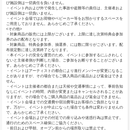
び施設側は一切責任を負いません。
・イベント内および外で発生した事故や盗難等の責任は、主催者およ
び施設側は一切負いません。
・イベント会場ではお荷物やベビーカー等をお預かりするスペースを
ご用意しておりません。あらかじめご了承ください。
<その他>
・対象商品の販売には上限がございます。上限に達し次第特典会参加
券のみの配布となります。
・対象商品、特典会参加券、抽選券、には数に限りがございます。配
布規定数に達し次第終了となります。
・本イベントの安全な運営のため、イベントに参加するにふさわしく
ないと主催者側が判断した場合、ご参加をお断りすることがございま
す。あらかじめご了承ください。
・イベントはアーティストの都合により進行メンバーが変更になるこ
とがありますが、その場合でもご購入商品の返品および返金はできま
せん。
・イベントは主催者の都合または天候や交通事情によって、事前告知
なしにイベントの時間、内容が変更またはキャンセルされることがあ
りますが、その場合でもご購入商品の返品および返金はできません。
・イベント会場までの交通費や宿泊費等はお客様のご負担となりま
す。万が一、イベントが中止になった場合でも条件は変わりませんの
で、あらかじめご了承ください。
・イベント会場およびその付近での座り込みや迷惑行為は禁止です。
通行のためのスペース確保にご協力ください。
・前日および早朝、オープン前からの場所取りは禁止です。