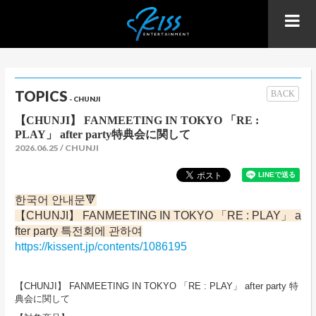
TOPICS
BACK
- CHUNJI
【CHUNJI】 FANMEETING IN TOKYO 「RE :
PLAY」 after party特典会に関して
2026.06.25
CHUNJI
한국어 안내문🔻
【CHUNJI】 FANMEETING IN TOKYO 「RE : PLAY」 a
fter party 특전회에 관하여
https://kissent.jp/contents/1086195
【CHUNJI】 FANMEETING IN TOKYO 「RE : PLAY」 after party 特
典会に関して