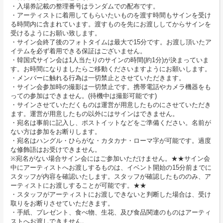
・入場券記載の整理番号はランダムでの配布です。
・アーティストに着用してもらいたいものを渡す時間もサインを受け
る時間内に含まれています。渡すものを先にお渡ししてからサインを
受けるようにお願い致します。
・サイン会終了後のフォトタイムは最大で15分です。お渡し頂いたア
イテムを必ず着用できる保証はございません。
・韓国式サイン会は1人当たりのサインの時間(約1分)が決まっていま
す。お時間になりましたらご移動くださいますようにお願いします。
・メンバーに触れる行為は一切禁止とさせていただきます。
・サイン会参加時の撮影は一切禁止です。携帯電話やカメラ機器をも
っての参加はできません。(待機中は撮影可能です)
・サインさせていただくものは運営が用意したものにさせていただき
ます。運営が用意したもの以外にはサインはできません。
・宛名は事前に記入し、ポストイットなどをご準備ください。名前が
ない方は参加をお断りします。
・宛名はハングル・ひらがな・カタカナ・ローマ字が可能です。過度
な修飾語はお受けできません。
※宛名がない場合サイン会にはご参加いただけません。★★サイン会
中にアーティストへお渡しするものは、イベント開始の15分前までに
スタッフが内容を確認いたします。スタッフが確認したもののみ、ア
ーティストにお渡しすることが可能です。★★
・スタッフがアーティストにお渡しできないと判断した場合は、受け
取りをお断りさせていただきます。
・手紙、プレゼント、食べ物、生花、及び食品関連のものはアーティ
ストへお渡しできません。