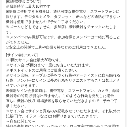
[動画挨拶会について]
※撮影時間は最大10秒です
※撮影に使用できる機器は、通話可能な携帯電話、スマートフォンに
限ります。デジタルカメラ、タブレット、iPodなどの通話ができない
機器は使用できませんので予めご了承ください。
※ズームなどもできません。参加前に撮影機器をチェックいたしま
す。
※メンバーのみ撮影可能です。参加者様とメンバーは一緒に写ること
ができません。
※安全上の関係で三脚や自撮り棒などのご利用はできません。
[サイン会について]
※1回のサイン会は最大30秒です。
※サイン会は5回分まで一度にお出しいただけます。
※ポストイットのご用意はご遠慮ください。
※サイン会時、テーブルに手をつく行為やアーティストに自ら触れる
行為、メンバーにサイン以外の行為をリクエストすることは禁止とさ
せていただきます。
※個別サイン会参加時は、携帯電話、スマートフォン、カメラ、録音
機器等の閲覧·所持は出来ません。このような行為を発見した場合、
直ちに機器の没収·退場措置を取らせていただきますので、予めご了
承ください。
※サイン会はサインと宛名のみ記載させていただきます。それ以外の
記載(日付、イラストなど)はお断りさせていただきます。
～宛名に関して～
特典会参加券に“ハングル・ひらがな・ローマ字”の中から１つお選び