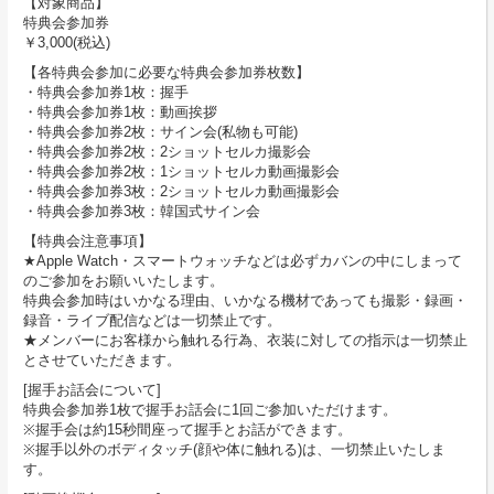
【対象商品】
特典会参加券
￥3,000(税込)
【各特典会参加に必要な特典会参加券枚数】
・特典会参加券1枚：握手
・特典会参加券1枚：動画挨拶
・特典会参加券2枚：サイン会(私物も可能)
・特典会参加券2枚：2ショットセルカ撮影会
・特典会参加券2枚：1ショットセルカ動画撮影会
・特典会参加券3枚：2ショットセルカ動画撮影会
・特典会参加券3枚：韓国式サイン会
【特典会注意事項】
★Apple Watch・スマートウォッチなどは必ずカバンの中にしまって
のご参加をお願いいたします。
特典会参加時はいかなる理由、いかなる機材であっても撮影・録画・
録音・ライブ配信などは一切禁止です。
★メンバーにお客様から触れる行為、衣装に対しての指示は一切禁止
とさせていただきます。
[握手お話会について]
特典会参加券1枚で握手お話会に1回ご参加いただけます。
※握手会は約15秒間座って握手とお話ができます。
※握手以外のボディタッチ(顔や体に触れる)は、一切禁止いたしま
す。