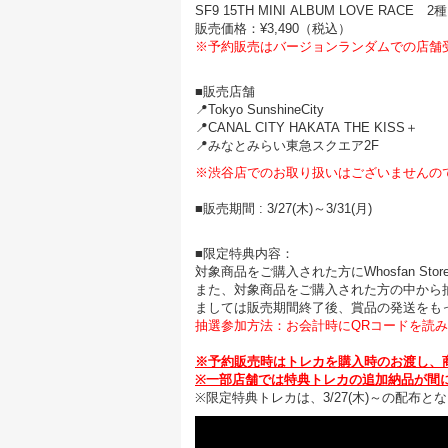
SF9 15TH MINI ALBUM LOVE RACE 2種
販売価格：¥3,490（税込）
※予約販売はバージョンランダムでの店舗
■販売店舗
📍Tokyo SunshineCity
📍CANAL CITY HAKATA THE KISS＋
📍みなとみらい東急スクエア2F
※渋谷店でのお取り扱いはございませんの
■販売期間 : 3/27(木)～3/31(月)
■限定特典内容：
対象商品をご購入された方にWhosfan S
また、対象商品をご購入された方の中から
ましては販売期間終了後、賞品の発送をも
抽選参加方法：お会計時にQRコードを読
※予約販売時はトレカを購入時のお渡し、
※一部店舗では特典トレカの追加納品が間
※限定特典トレカは、3/27(木)～の配布