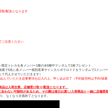
受取/配送となります
でご注意ください
tore 限定トレカを各メンバー1種の全6種中ランダムで1枚プレゼント
抽選で6名に各メンバー個別直筆サイン入りポラロイドをランダムで1メンバ
って代えさせていただきます）
み込んでいただき必要事項を記入の上、申し込み完了（予約販売時は予約/抽
商品は入荷次第、店舗受け取り/配送となります。
に合わない可能性があるため、その際は後日お渡し/入荷商品と一緒に店舗受取
となり、なくなり次第終了となります。