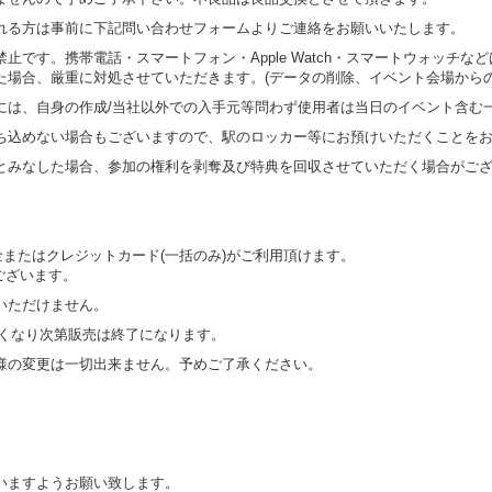
れる方は事前に下記問い合わせフォームよりご連絡をお願いいたします。
止です。携帯電話・スマートフォン・Apple Watch・スマートウォッチ
た場合、厳重に対処させていただきます。(データの削除、イベント会場からの
には、自身の作成/当社以外での入手元等問わず使用者は当日のイベント含む
ち込めない場合もございますので、駅のロッカー等にお預けいただくことを
とみなした場合、参加の権利を剥奪及び特典を回収させていただく場合がご
金またはクレジットカード(一括のみ)がご利用頂けます。
ございます。
いただけません。
なくなり次第販売は終了になります。
様の変更は一切出来ません。予めご了承ください。
いますようお願い致します。