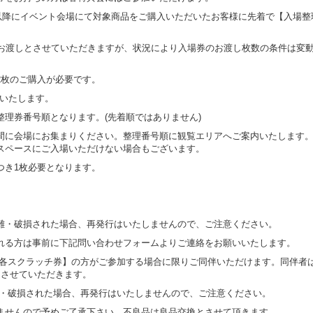
間以降にイベント会場にて対象商品をご購入いただいたお客様に先着で【入場整
お渡しとさせていただきますが、状況により入場券のお渡し枚数の条件は変動
2枚のご購入が必要です。
しいたします。
理券番号順となります。(先着順ではありません)
間に会場にお集まりください。整理番号順に観覧エリアへご案内いたします
スペースにご⼊場いただけない場合もございます。
つき1枚必要となります。
難・破損された場合、再発⾏はいたしませんので、ご注意ください。
れる方は事前に下記問い合わせフォームよりご連絡をお願いいたします。
/各スクラッチ券】の方がご参加する場合に限りご同伴いただけます。同伴者
とさせていただきます。
難・破損された場合、再発⾏はいたしませんので、ご注意ください。
ませんので予めご了承下さい。不良品は良品交換とさせて頂きます。