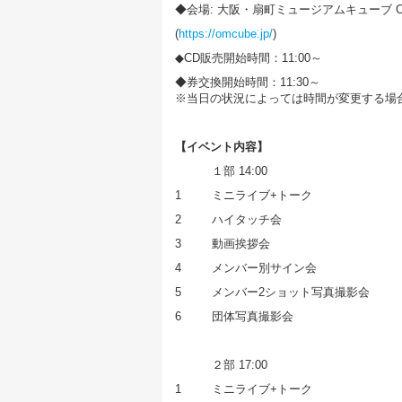
◆会場: 大阪・扇町ミュージアムキューブ CU
(
https://omcube.jp/
)
◆CD販売開始時間：11:00～
◆券交換開始時間：11:30～
※当日の状況によっては時間が変更する場
【イベント内容】
１部 14:00
1
ミニライブ+トーク
2
ハイタッチ会
3
動画挨拶会
4
メンバー別サイン会
5
メンバー2ショット写真撮影会
6
団体写真撮影会
２部 17:00
1
ミニライブ+トーク