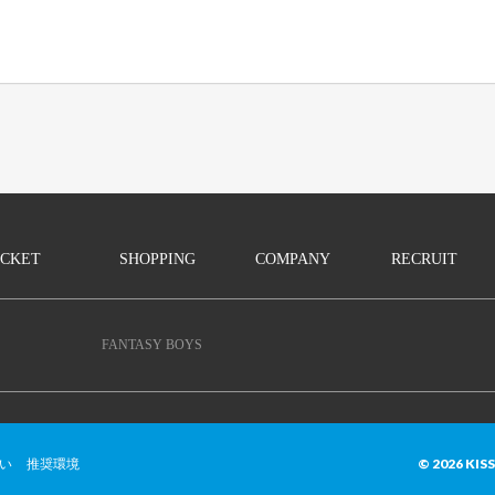
ICKET
SHOPPING
COMPANY
RECRUIT
FANTASY BOYS
© 2026 KIS
い
推奨環境