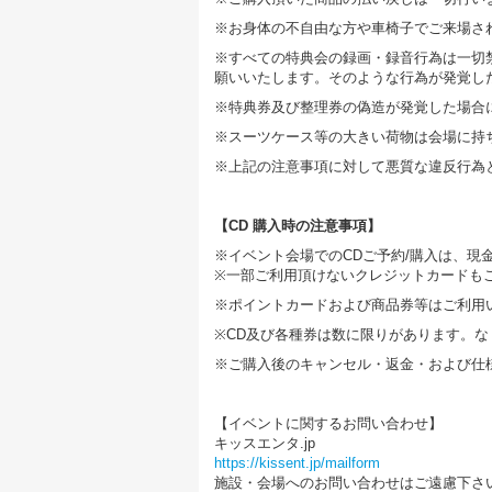
※お身体の不自由な方や車椅子でご来場さ
※すべての特典会の録画・録音行為は一切禁
願いいたします。そのような行為が発覚し
※特典券及び整理券の偽造が発覚した場合
※スーツケース等の大きい荷物は会場に持
※上記の注意事項に対して悪質な違反行為
【CD 購入時の注意事項】
※イベント会場でのCDご予約/購入は、現
※一部ご利用頂けないクレジットカードも
※ポイントカードおよび商品券等はご利用
※CD及び各種券は数に限りがあります。
※ご購入後のキャンセル・返金・および仕
【イベントに関するお問い合わせ】
キッスエンタ.jp
https://kissent.jp/mailform
施設・会場へのお問い合わせはご遠慮下さ