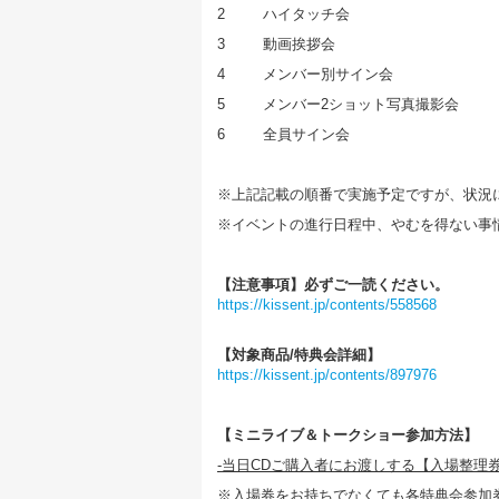
2
ハイタッチ会
3
動画挨拶会
4
メンバー別サイン会
5
メンバー2ショット写真撮影会
6
全員サイン会
※上記記載の順番で実施予定ですが、状況
※イベントの進行日程中、やむを得ない事
【注意事項】必ずご一読ください。
https://kissent.jp/contents/558568
【対象商品/特典会詳細】
https://kissent.jp/contents/897976
【ミニライブ＆トークショー参加方法】
-
当日CDご購入者にお渡しする【入場整理
※入場券をお持ちでなくても各特典会参加