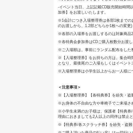
-イベント当日、上記記載CD販売開始時
加券】をお渡しいたします。
※1会計につき入場整理券は各部1枚までの
のお渡しから、1.2部どちらか1枚への変更)
※各部の入場券をお渡しするのは対象商品
※各特典会参加券はCDご購入枚数分お渡
※ご入場順は、事前にランダム配布をした整
※【入場整理券】をお持ちの方は、集合時
となり、最後尾のご⼊場もしくはイベント
※入場整理券は小学生以上からお一人様に
＜注意事項＞
※【入場整理券】【各特典券】を紛失・盗
※お身体の不自由な方や車椅子でご来場さ
※小学生未満のお子様は、保護者【特典券
理由におきましても2人以上の同伴は禁止
※【特典券/各スクラッチ券】を紛失・盗
※ご購入頂いた商品の払い戻しは一切行い