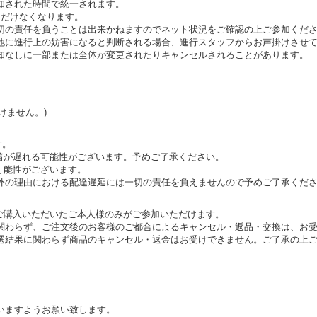
知された時間で統一されます。
ただけなくなります。
切の責任を負うことは出来かねますのでネット状況をご確認の上ご参加くだ
他に進行上の妨害になると判断される場合、進行スタッフからお声掛けさせ
知なしに一部または全体が変更されたりキャンセルされることがあります。
けません。)
す。
着が遅れる可能性がございます。予めご了承ください。
可能性がございます。
外の理由における配達遅延には一切の責任を負えませんので予めご了承くだ
商品ご購入いただいたご本人様のみがご参加いただけます。
関わらず、ご注文後のお客様のご都合によるキャンセル・返品・交換は、お
選結果に関わらず商品のキャンセル・返金はお受けできません。ご了承の上
いますようお願い致します。