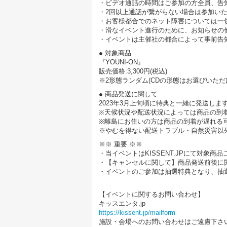
・ビデオ通話の時間はご参加の方全員、告
・2回以上通話が繋がらない場合は参加い
・お客様都合でのネット障害については一
・滑なイベント進行のために、お知らせの
・イベントは主催社の都合によって事前告
● 対象商品
『YOUNI-ON』
販売価格:3,300円(税込)
※2形態ランダム(CDの形態はお選びいただ
● 商品発送に関して
2023年3月上旬頃に特典と一緒に発送しま
※天候状況や配送状況によっては商品の到
※離島にお住いの方は商品の到着が遅れる
※やむを得ない配送トラブル・自然災害以
※※ 重要 ※※
・当イベントはKISSENT.JPにて対象
・【キャンセルに関して】商品発送前後に
・イベントのご参加は抽選特典となり、抽
【イベントに関するお問い合わせ】
キッスエンタ.jp
https://kissent.jp/mailform
施設・会場へのお問い合わせはご遠慮下さ