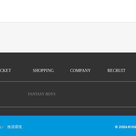
ICKET
SHOPPING
COMPANY
RECRUIT
FANTASY BOYS
© 2026 KIS
い
推奨環境