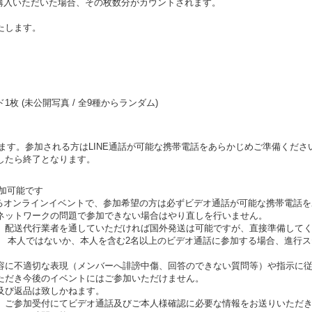
購入いただいた場合、その枚数分がカウントされます。
たします。
 (未公開写真 / 全9種からランダム)
します。参加される方はLINE通話が可能な携帯電話をあらかじめご準備くださ
したら終了となります。
参加可能です
われるオンラインイベントで、参加希望の方は必ずビデオ通話が可能な携帯電話
ネットワークの問題で参加できない場合はやり直しを行いません。
、配送代行業者を通していただければ国外発送は可能ですが、直接準備して
。 本人ではないか、本人を含む2名以上のビデオ通話に参加する場合、進行
容に不適切な表現（メンバーへ誹謗中傷、回答のできない質問等）や指示に
ただき今後のイベントにはご参加いただけません。
及び返品は致しかねます。
、ご参加受付にてビデオ通話及びご本人様確認に必要な情報をお送りいただ