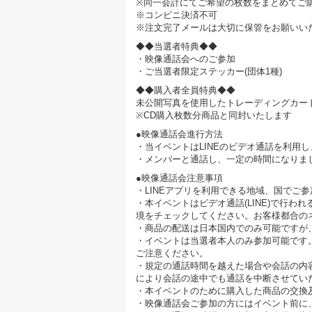
※同一会計にてご希望の枚数をまとめてご
※コンビニ決済不可
※注文完了メールは大切に保管をお願いい
◆◆当選者特典◆◆
・映像通話会へのご参加
・ご当選者限定ステッカー(団体1種)
◆◆購入者全員特典◆◆
未公開写真を使用したトレーディングカード1枚
※CD購入枚数分商品と同封いたします
●映像通話会進行方法
・当イベントはLINEのビデオ通話を利用
・メンバーと通話し、一定の時間になりま
●映像通話会注意事項
・LINEアプリを利用できる地域、国でご
・本イベントはビデオ通話(LINE)で行
境をチェックしてください。お客様都合の
・商品の配送は日本国内でのみ可能ですが
・イベントは当選者本人のみ参加可能です
ご注意ください。
・規定の通話時間を越えた場合や会話の内
により会話の途中でも通話を中断させてい
・本イベントのために購入した商品の交換
・映像通話会ご参加の方にはイベント前に