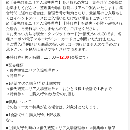
※【優先観覧エリア入場整理券】をお持ちの方は、集合時間に会場に
お集まりください。整理番号順に観覧エリアへご案内いたします。集
合時間に遅れた場合は、整理番号が無効となり、最後尾のご⼊場もし
くはイベントスペースにご⼊場いただけない場合もございます。
※【優先観覧エリア入場整理券】【特典券】を紛失・盗難・破損され
た場合、再発⾏はいたしませんので、ご注意ください。
※お支払い方法は現金・クレジットカード(一括支払いのみ)です。各
種クーポン/電子マネー/ポイントカードはご利用いただけません。
※ご購入/予約頂いた商品の払い戻しは一切行いませんので予めご了
承下さい。不良品は良品交換とさせて頂きます。
◆特典券引換え時間：11：00～
12:30
(会場にて）
■配券種類
＜優先観覧エリア入場整理券＞
＜特典券＞
■1会計でのご購入/予約上限枚数
＜優先観覧エリア入場整理券＞…おひとり様１会計で１枚まで
＜特典券＞…ご購入/予約枚数分のお渡し
■特典について
その他メーカー特典がある場合は、対象外となります。
■1会計でのご購入/予約上限枚数
なし
■ご購入/予約時の＜優先観覧エリア入場整理券＞＜特典券＞確保