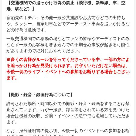
【交通機関での追っかけ行為の禁止（飛行機、新幹線、車、空
港、駅など）】
宿泊先のホテル、その他一般公共施設やお店前などでの出待ち
や、タクシー、自家用車などでアーティスト車両を追いかけるな
どの行為は危険です。
一般交通機関での移動の場などファンの皆様やアーティストのみ
ならず一般のお客様を巻き込んでの予期せぬ事故が起きる可能性
がありますので絶対におやめください。
※多くの皆様がルールを守ってくださっている中、一部の方によ
る追っかけ行為が見受けられます。お守りいただけない場合は、
今後一切のライブ・イベントへの参加をお断りする場合もござい
ます
。
【撮影・録音・録画行為について】
許可された場所・時間以外での撮影・録音・録画をすることは禁
止されています。万が一撮影、録音等をされている方を見つけた
場合は機器の没収、公演・イベントの途中でも退場していただき
ます。
なお、身分証明書の提示後、今後一切のイベントへの参加をお断