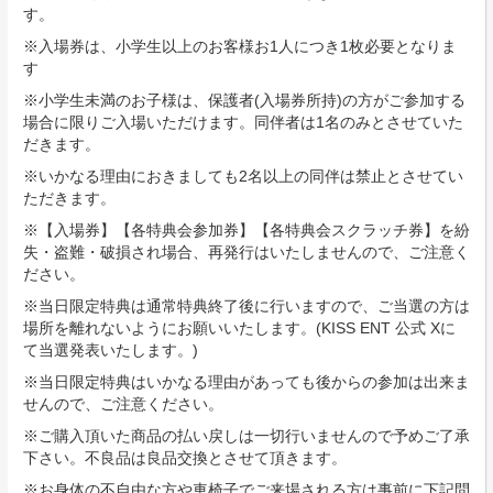
す。
※入場券は、小学生以上のお客様お1人につき1枚必要となりま
す
※小学生未満のお子様は、保護者(入場券所持)の方がご参加する
場合に限りご入場いただけます。同伴者は1名のみとさせていた
だきます。
※いかなる理由におきましても2名以上の同伴は禁止とさせてい
ただきます。
※【入場券】【各特典会参加券】【各特典会スクラッチ券】を紛
失・盗難・破損され場合、再発⾏はいたしませんので、ご注意く
ださい。
※当日限定特典は通常特典終了後に行いますので、ご当選の方は
場所を離れないようにお願いいたします。(KISS ENT 公式 Xに
て当選発表いたします。)
※当日限定特典はいかなる理由があっても後からの参加は出来ま
せんので、ご注意ください。
※ご購入頂いた商品の払い戻しは一切行いませんので予めご了承
下さい。不良品は良品交換とさせて頂きます。
※お身体の不自由な方や車椅子でご来場される方は事前に下記問