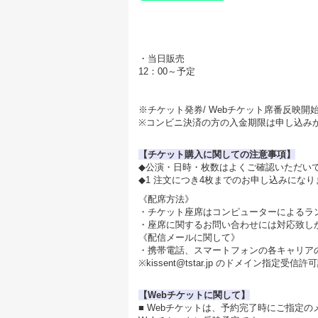
・当日販売
12：00～予定
※チケット発券/ Webチケット席番反映開始 7/2
※コンビニ決済の方の入金期限は申し込みか
【チケット購入に関しての注意事項】
◆公演・日時・枚数はよくご確認いただい
◆1 注文につき4枚までのお申し込みになり
《配席方法》
・チケット座席はコンピューターによるラ
・座席に関するお問い合わせには対応致し
《配信メールに関して》
・携帯電話、スマートフォンの各キャリア
※kissent@tstar.jp のドメイン指
【Webチケットに関して】
■ Webチケットは、予約完了時にご指定