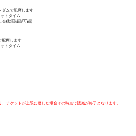
ンダムで配席します
フォトタイム
会(動画撮影可能)
で配席します
フォトタイム
り、チケットが上限に達した場合その時点で販売が終了となります。