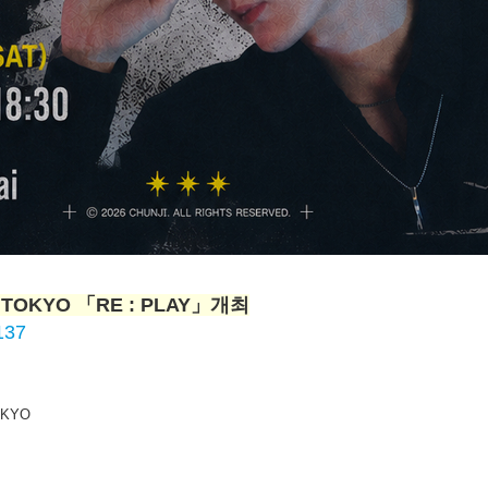
 TOKYO 「RE : PLAY」개최
6137
OKYO