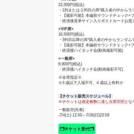
22,000円(税込)
・1列または２列目の席*購入者の中からラ
・【撮影可能】本編前サウンドチェック+
・終演後直筆サイン入りポストカードお渡し
<VIP席>
16,500円(税込)
・3列目以降の席*購入者の中からランダム
・【撮影可能】本編前サウンドチェック+
・終演後ハイタッチ会(動画撮影可能)
<一般席>
9,900円(税込)
・終演後ハイタッチ会(動画撮影不可)
※全席指定※
※3 歳以下入場不可、4 歳以上有料※
【チケット販売スケジュール】
※チケットは規定枚数に達し次第完売とな
一般販売(先着)
-7/4(土) 12:00～7/26(日)23:59
🗂️チケット受付🗂️