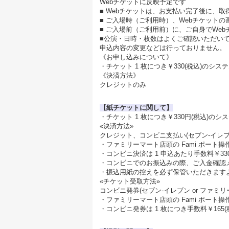
Webチケットに反映予定です
■ Webチケットは、お支払い完了後に、
■ ご入場時（ご利用時）、Webチケット
■ ご入場前（ご利用前）に、ご自身でWe
■公演・日時・枚数はよくご確認いただい
申込内容の変更などは行っておりません。
《お申し込みについて》
・チケット 1 枚につき￥330(税込)のシ
《決済方法》
クレジットのみ
【紙チケットに関して】
・チケット 1 枚につき￥330円(税込)の
«決済方法»
クレジット、コンビニ支払い(セブン-イレブン
・ファミリーマート店頭の Fami ポート操
・コンビニ決済は 1 申込あたり手数料￥33
・コンビニでのお振込みの際、ご入金確認
・振込用紙の控えを必ず保管いただきます
«チケット受取方法»
コンビニ発券(セブン-イレブン or ファミ
・ファミリーマート店頭の Fami ポート操
・コンビニ発券は 1 枚につき手数料￥165