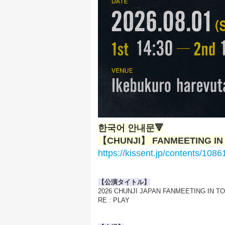
한국어 안내문🔻
【CHUNJI】 FANMEETING IN
https://kissent.jp/contents/108
【公演タイトル】
2026 CHUNJI JAPAN FANMEETING IN T
RE : PLAY