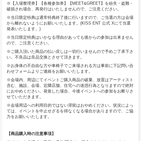
※【入場整理券】【各種参加券】【MEET&GREET】を紛失・盗難・
破損され場合、再発⾏はいたしませんので、ご注意ください。
※当日限定特典は通常特典終了後に行いますので、ご当選の方は会場
から離れないようにお願いいたします。(KISS ENT 公式 Xにて当選
発表いたします。)
※当日限定特典はいかなる理由があっても後からの参加は出来ません
ので、ご注意ください。
※ご購入頂いた商品の払い戻しは一切行いませんので予めご了承下さ
い。不良品は良品交換とさせて頂きます。
※お身体の不自由な方や車椅子でご来場される方は事前に下記問い合
わせフォームよりご連絡をお願いいたします。
※会場内、周辺にてイベントご購入商品の破棄、放置はアーティスト
含む、施設、会場、近隣店舗、住宅への迷惑行為となりますので絶対
におやめください。発覚した場合、今後イベントへの参加をお断りさ
せていただきます。
※会場周辺への利用目的ではない滞留はおやめください。状況によっ
ては、イベントを中止せざるを得なくなる場合がありますので、ご協
力をお願いいたします。
【商品購入時の注意事項】