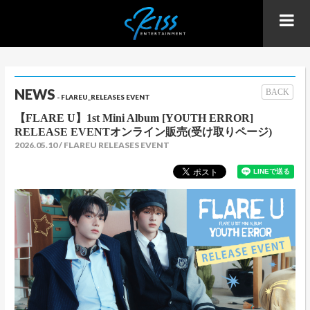
NEWS
BACK
- FLAREU_RELEASES EVENT
【FLARE U】1st Mini Album [YOUTH ERROR]
RELEASE EVENTオンライン販売(受け取りページ)
2026.05.10
FLAREU RELEASES EVENT