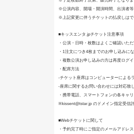
※公演内容、開場・開演時間、出演者
※上記変更に伴うチケットの払戻しは
■キッスエンタ.jpチケット注意事項
・公演・日時・枚数はよくご確認いただ
・1注文につき4枚までのお申し込みに
・複数公演お申し込みの方は再度ログイ
・配席方法
-チケット座席はコンピューターによる
-座席に関するお問い合わせには対応致
・携帯電話、スマートフォンの各キャリ
※kissent@tstar.jp のドメイ
■Webチケットに関して
・予約完了時にご指定のメールアドレス