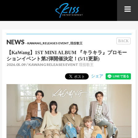
NEWS
BACK
- KAWANG_RELEASES EVENT_現役歌王
【KaWang】1ST MINI ALBUM 『キラキラ』プロモー
ションイベント第2弾開催決定！(5/11更新)
2026.05.09
KAWANG RELEASES EVENT 現役歌王
シェア