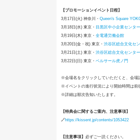
【プロモーションイベント日程】
3月17日(火) 神奈川・
Queen's Square
3月18日(水) 東京・
目黒区中小企業センタ
3月19日(木) 東京・
全電通労働会館
3月20日(金・祝) 東京・
渋谷区総合文化セ
3月21日(土) 東京・
渋谷区総合文化センタ
3月22日(日) 東京・
ベルサール虎ノ門
※会場名をクリックしていただくと、会場
※イベントの進行状況により開始時間は前
※詳細は順次告知いたします。
【特典会に関するご案内、注意事項】
🔗
https://kissent.jp/contents/1053422
【注意事項】
必ずご一読ください。