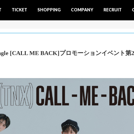
T
TICKET
SHOPPING
COMPANY
RECRUIT
al Single [CALL ME BACK]プロモーションイベン