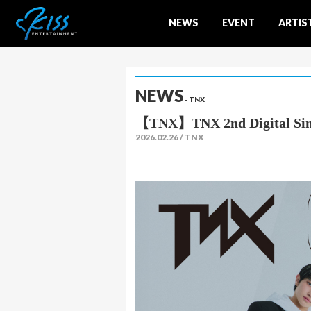
NEWS
EVENT
ARTIS
NEWS
- TNX
【TNX】TNX 2nd Digit
2026.02.26
TNX